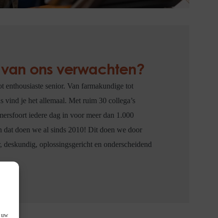
 van ons verwachten?
ot enthousiaste senior. Van farmakundige tot
s vind je het allemaal. Met ruim 30 collega’s
mersfoort iedere dag in voor meer dan 1.000
 dat doen we al sinds 2010! Dit doen we door
, deskundig, oplossingsgericht en onderscheidend
f uw