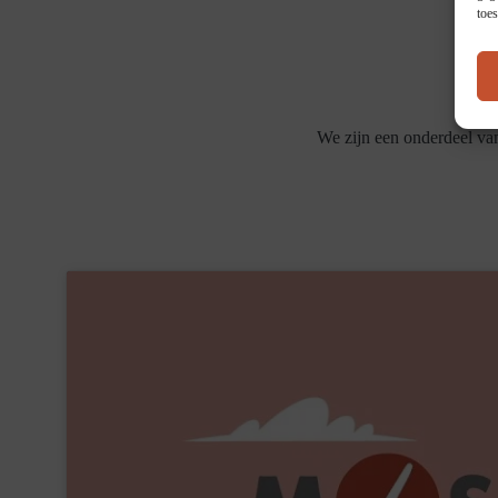
toe
We zijn een onderdeel v