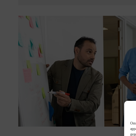
Om 
app
geg