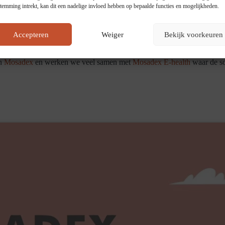
stemming intrekt, kan dit een nadelige invloed hebben op bepaalde functies en mogelijkheden.
Accepteren
Weiger
Bekijk voorkeuren
En de sfeer op kantoor?
an
Mosadex
en werken we veel samen met
Mosadex E-health
waar de so