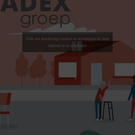
Klik om marketing cookies te accepteren en deze
inhoud in te schakelen