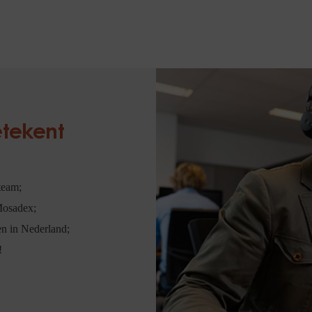
etekent
team;
Mosadex;
n in Nederland;
!