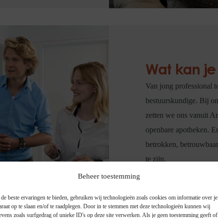
Wat kan je
Van jong professional t
bestuurskundige. Bij on
zetten we ons vanuit A
openbare apotheken. En
betrokken, betrouwbaar
te zijn.
Beheer toestemming
de beste ervaringen te bieden, gebruiken wij technologieën zoals cookies om informatie over je
araat op te slaan en/of te raadplegen. Door in te stemmen met deze technologieën kunnen wij
evens zoals surfgedrag of unieke ID's op deze site verwerken. Als je geen toestemming geeft o